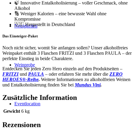
🍃 Innovative Entalkoholisierung – voller Geschmack, ohne
Alkohol
🔢 Weniger Kalorien – eine bewusste Wahl ohne
Kompromisse
🇩🇪 Hergestellt in Deutschland
Neuigkeiten
Das Einsteiger-Paket
Noch nicht sicher, womit Sie anfangen sollen? Unser alkoholfreies
Weinpaket enthält 3 Flaschen FRITZI und 3 Flaschen PAULA – der
perfekte Einstieg in beide Charaktere.
Weinprobe
Entdecken Sie jeden Zero Hero einzeln auf den Produktseiten –
FRITZI
und
PAULA
– oder erfahren Sie mehr über die
ZERO
HEROES®-Reihe
.
Weitere Informationen zu alkoholfreien Weinen
und Entalkoholisierung finden Sie bei
Mundus Vini
.
Zusätzliche Information
Eventlocation
Gewicht
6 kg
Rezensionen