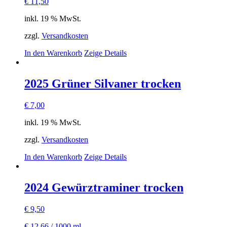
€
11,50
Die
Optionen
inkl. 19 % MwSt.
können
auf
zzgl.
Versandkosten
der
Produktseite
In den Warenkorb
Zeige Details
gewählt
werden
2025 Grüner Silvaner trocken
€
7,00
inkl. 19 % MwSt.
zzgl.
Versandkosten
In den Warenkorb
Zeige Details
2024 Gewürztraminer trocken
€
9,50
€
12,66
/
1000
ml