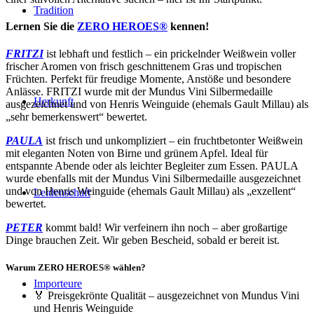
Tradition
Lernen Sie die
ZERO HEROES®
kennen!
FRITZI
ist lebhaft und festlich – ein prickelnder Weißwein voller
frischer Aromen von frisch geschnittenem Gras und tropischen
Früchten. Perfekt für freudige Momente, Anstöße und besondere
Anlässe. FRITZI wurde mit der Mundus Vini Silbermedaille
Herkunft
ausgezeichnet und von Henris Weinguide (ehemals Gault Millau) als
„sehr bemerkenswert“ bewertet.
PAULA
ist frisch und unkompliziert – ein fruchtbetonter Weißwein
mit eleganten Noten von Birne und grünem Apfel. Ideal für
entspannte Abende oder als leichter Begleiter zum Essen. PAULA
wurde ebenfalls mit der Mundus Vini Silbermedaille ausgezeichnet
und von Henris Weinguide (ehemals Gault Millau) als „exzellent“
Leidenschaft
bewertet.
PETER
kommt bald! Wir verfeinern ihn noch – aber großartige
Dinge brauchen Zeit. Wir geben Bescheid, sobald er bereit ist.
Warum ZERO HEROES® wählen?
Importeure
🏅 Preisgekrönte Qualität – ausgezeichnet von Mundus Vini
und Henris Weinguide