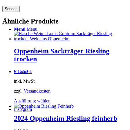
Ähnliche Produkte
Menü
Menü
Oppenheim Sackträger Riesling
trocken
€
16,50
Facebook
inkl. MwSt.
zzgl.
Versandkosten
Dieses
Ausführung wählen
Produkt
Instagram
weist
mehrere
2024 Oppenheim Riesling feinherb
Varianten
auf.