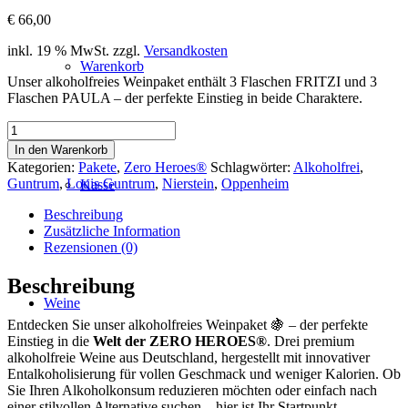
€
66,00
inkl. 19 % MwSt.
zzgl.
Versandkosten
Warenkorb
Unser alkoholfreies Weinpaket enthält 3 Flaschen FRITZI und 3
Flaschen PAULA – der perfekte Einstieg in beide Charaktere.
ZERO
HEROES
In den Warenkorb
-
Kategorien:
Pakete
,
Zero Heroes®
Schlagwörter:
Alkoholfrei
,
Einsteiger
Guntrum
,
Louis Guntrum
,
Nierstein
,
Oppenheim
Kasse
Paket
Menge
Beschreibung
Zusätzliche Information
Rezensionen (0)
Beschreibung
Weine
Entdecken Sie unser alkoholfreies Weinpaket 🍇 – der perfekte
Einstieg in die
Welt der ZERO HEROES®
. Drei premium
alkoholfreie Weine aus Deutschland, hergestellt mit innovativer
Entalkoholisierung für vollen Geschmack und weniger Kalorien. Ob
Sie Ihren Alkoholkonsum reduzieren möchten oder einfach nach
einer stilvollen Alternative suchen – hier ist Ihr Startpunkt.